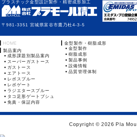
プラスチック金型設計製作・精密成形加工
〒981-3351 宮城県富谷市鷹乃杜4-3-5
HOME
金型製作・樹脂成形
金型製作
製品案内
樹脂成形
成形課題別製品案内
製品事例
スーパーガストース
設備情報
ガストース
品質管理体制
エアトース
レボスプルー
レボゲート
ラジエタースプルー
タコ足形ゲートブシュ
免責・保証内容
Copyright © 2026 Pla Moul 