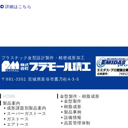
詳細はこちら
プラスチック金型設計製作・精密成形加工
〒981-3351 宮城県富谷市鷹乃杜4-3-5
HOME
金型製作・樹脂成形
金型製作
製品案内
樹脂成形
成形課題別製品案内
製品事例
スーパーガストース
設備情報
ガストース
品質管理体制
エアトース