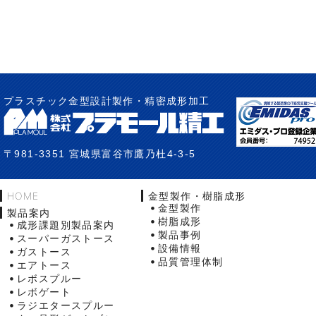
プラスチック金型設計製作・精密成形加工
〒981-3351 宮城県富谷市鷹乃杜4-3-5
HOME
金型製作・樹脂成形
金型製作
製品案内
樹脂成形
成形課題別製品案内
製品事例
スーパーガストース
設備情報
ガストース
品質管理体制
エアトース
レボスプルー
レボゲート
ラジエタースプルー