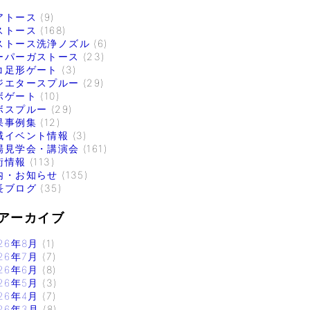
アトース
(9)
ストース
(168)
ストース洗浄ノズル
(6)
ーパーガストース
(23)
コ足形ゲート
(3)
ジエタースプルー
(29)
ボゲート
(10)
ボスプルー
(29)
果事例集
(12)
域イベント情報
(3)
場見学会・講演会
(161)
術情報
(113)
内・お知らせ
(135)
長ブログ
(35)
アーカイブ
26年8月
(1)
26年7月
(7)
26年6月
(8)
26年5月
(3)
26年4月
(7)
26年3月
(8)