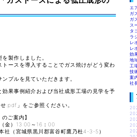
内「ガストースによる低圧成形の
エ
ガ
ガ
ス
タ
ラ
レ
レ
効
型を製作しました。
地
ストースを導入することでガス焼けがどう変わ
工
技
案
サンプルを見ていただきます。
社
効果事例紹介および当社成形工場の見学を予
らせ.pdf」をご参照ください。
20
20
のご案内】
20
13:00～16：00
20
20
宮城県黒川郡富谷町鷹乃杜4-3-5）
20