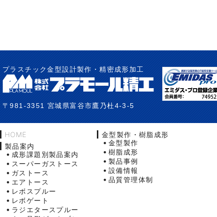
プラスチック金型設計製作・精密成形加工
〒981-3351 宮城県富谷市鷹乃杜4-3-5
HOME
金型製作・樹脂成形
金型製作
製品案内
樹脂成形
成形課題別製品案内
製品事例
スーパーガストース
設備情報
ガストース
品質管理体制
エアトース
レボスプルー
レボゲート
ラジエタースプルー