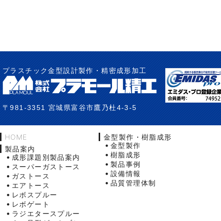
プラスチック金型設計製作・精密成形加工
〒981-3351 宮城県富谷市鷹乃杜4-3-5
HOME
金型製作・樹脂成形
金型製作
製品案内
樹脂成形
成形課題別製品案内
製品事例
スーパーガストース
設備情報
ガストース
品質管理体制
エアトース
レボスプルー
レボゲート
ラジエタースプルー