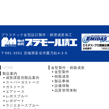
プラスチック金型設計製作・精密成形加工
〒981-3351 宮城県富谷市鷹乃杜4-3-5
HOME
金型製作・樹脂成形
金型製作
製品案内
樹脂成形
成形課題別製品案内
製品事例
スーパーガストース
設備情報
ガストース
品質管理体制
エアトース
レボスプルー
レボゲート
ラジエタースプルー