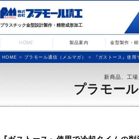
プラスチック金型設計製作・精密成形加工
HOME
製品案内
金型製作・樹
プラモール通信（メルマガ）
『ガストース』使用で
HOME
新商品、工場
プラモール