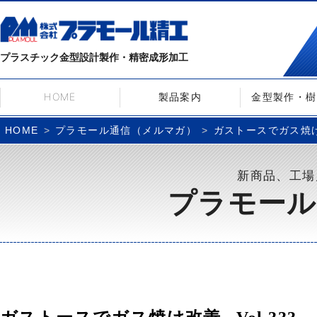
プラスチック金型設計製作・精密成形加工
HOME
製品案内
金型製作・樹
プラモール通信（メルマガ）
ガストースでガス焼け改
HOME
新商品、工場
プラモール