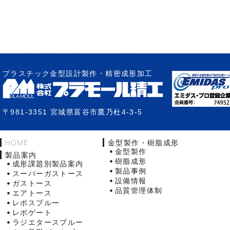
プラスチック金型設計製作・精密成形加工
〒981-3351 宮城県富谷市鷹乃杜4-3-5
HOME
金型製作・樹脂成形
金型製作
製品案内
樹脂成形
成形課題別製品案内
製品事例
スーパーガストース
設備情報
ガストース
品質管理体制
エアトース
レボスプルー
レボゲート
ラジエタースプルー