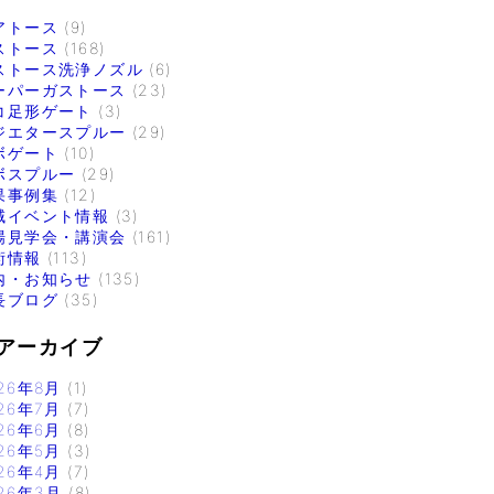
アトース
(9)
ストース
(168)
ストース洗浄ノズル
(6)
ーパーガストース
(23)
コ足形ゲート
(3)
ジエタースプルー
(29)
ボゲート
(10)
ボスプルー
(29)
果事例集
(12)
域イベント情報
(3)
場見学会・講演会
(161)
術情報
(113)
内・お知らせ
(135)
長ブログ
(35)
アーカイブ
26年8月
(1)
26年7月
(7)
26年6月
(8)
26年5月
(3)
26年4月
(7)
26年3月
(8)