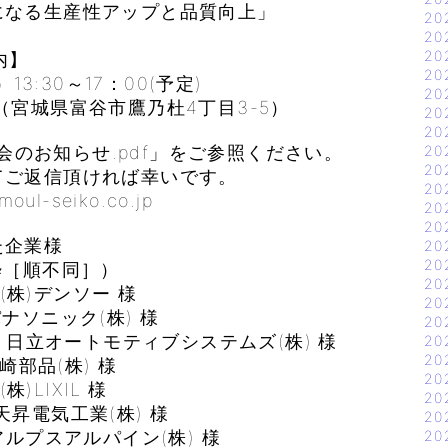
なる生産性アップと品質向上」
20
20
20
内】
20
3:30～17：00(予定)
20
宮城県富谷市鷹乃杜4丁目3-5）
20
20
学会のお知らせ.pdf」をご参照ください。
20
20
てご返信頂ければ幸いです。
20
-seiko.co.jp
20
20
た企業様
20
20
粋［順不同］）
20
株)デンソー 様
20
ニック(株) 様
20
日立オートモティブシステムズ(株) 様
20
20
品(株) 様
20
LIXIL 様
20
電気工業(株) 様
20
プスアルパイン(株) 様
20