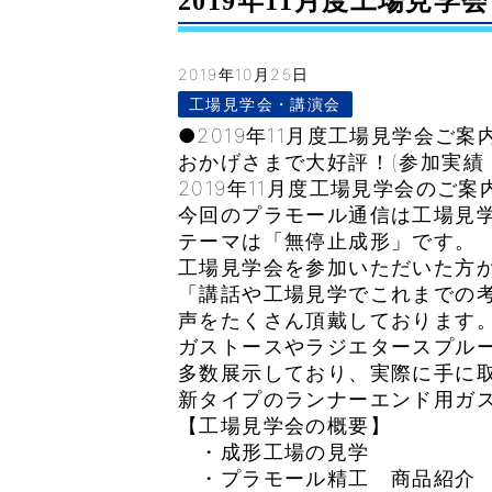
2019年11月度工場見学会ご
2019年10月25日
工場見学会・講演会
●2019年11月度工場見学会ご案
おかげさまで大好評！(参加実績：43
2019年11月度工場見学会のご案
今回のプラモール通信は工場見
テーマは「無停止成形」です。
工場見学会を参加いただいた方
「講話や工場見学でこれまでの
声をたくさん頂戴しております
ガストースやラジエタースプル
多数展示しており、実際に手に
新タイプのランナーエンド用ガ
【工場見学会の概要】
・成形工場の見学
・プラモール精工 商品紹介