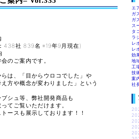
案内– Vol.335
エ
ガ
ガ
ス
タ
ラ
内
レ
8社 839名 ※19年9月現在)
レ
内
効
学会のご案内です。
地
工
技
からは、「目からウロコでした」や
案
考え方や概念が変わりました」という
社
。
ーブシュ等、弊社開発商品も
取ってご覧いただけます。
20
ストースも展示しております！！
20
20
20
20
20