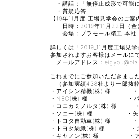
・講話：「無停止成形で可能に
・質疑応答
【19年11月度 工場見学会のご案
日時：2019年11月22日（金）1
会場：プラモール精工 本社（
詳しくは「2019_11月度工場見
参加されますお客様はメールに
メールアドレス：eigyou@plamoul
これまでにご参加いただきまし
（参加実績438社より一部抜
・アイシン精機(株) 様 ・(
・NEC(株) 様 ・パナソ
・コニカミノルタ(株) 様 ・
・ソニー(株) 様 ・矢崎部
・トヨタ自動車(株) 様 ・(株)
・トヨタ紡織(株) 様 ・天昇
・キヤノン(株) 様 ・アル