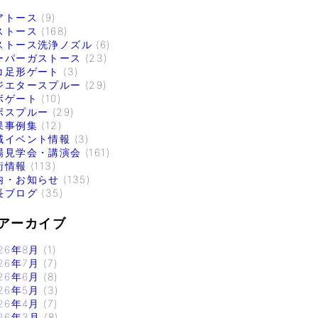
アトース
(9)
ストース
(168)
ストース洗浄ノズル
(6)
ーパーガストース
(23)
コ足形ゲート
(3)
ジエタースプルー
(29)
ボゲート
(10)
ボスプルー
(29)
果事例集
(12)
域イベント情報
(3)
場見学会・講演会
(161)
術情報
(113)
内・お知らせ
(135)
長ブログ
(35)
アーカイブ
26年8月
(1)
26年7月
(7)
26年6月
(8)
26年5月
(3)
26年4月
(7)
26年3月
(8)