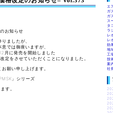
改定のお知らせ– Vol.373
エ
ガ
ガ
ス
タ
ラ
定のお知らせ
レ
レ
参りましたが、
効
本意では御座いますが、
地
年12月に発売を開始しました
工
改改定をさせていただくことになりました。
技
案
くお願い申し上げます。
社
PMSK」シリーズ
します。
20
20
20
20
20
20