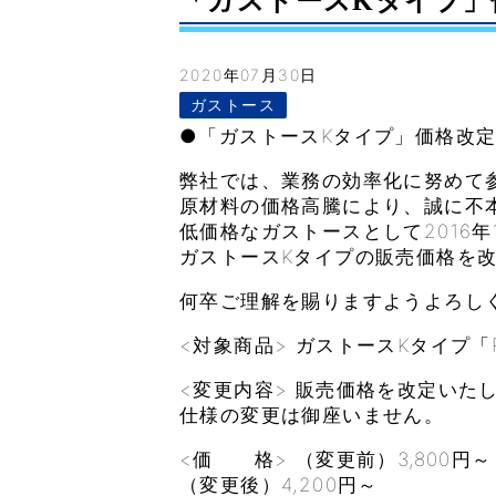
「ガストースKタイプ」価格
2020年07月30日
ガストース
●「ガストースKタイプ」価格改
弊社では、業務の効率化に努めて
原材料の価格高騰により、誠に不
低価格なガストースとして2016
ガストースKタイプの販売価格を
何卒ご理解を賜りますようよろし
<対象商品> ガストースKタイプ「
<変更内容> 販売価格を改定いた
仕様の変更は御座いません。
<価 格> （変更前）3,800円～
（変更後）4,200円～