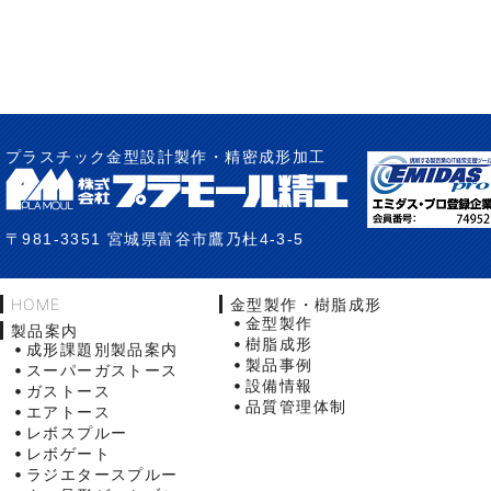
プラスチック金型設計製作・精密成形加工
〒981-3351 宮城県富谷市鷹乃杜4-3-5
HOME
金型製作・樹脂成形
金型製作
製品案内
樹脂成形
成形課題別製品案内
製品事例
スーパーガストース
設備情報
ガストース
品質管理体制
エアトース
レボスプルー
レボゲート
ラジエタースプルー