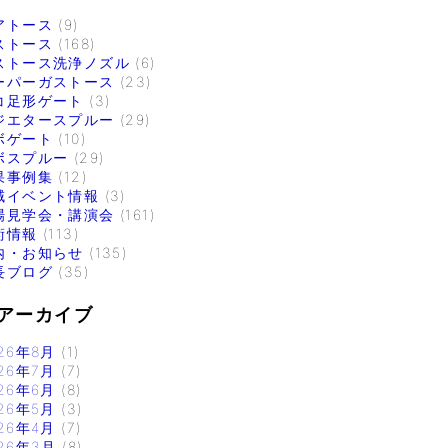
アトース
(9)
ストース
(168)
ストース洗浄ノズル
(6)
ーパーガストース
(23)
コ足形ゲート
(3)
ジエタースプルー
(29)
ボゲート
(10)
ボスプルー
(29)
果事例集
(12)
域イベント情報
(3)
場見学会・講演会
(161)
術情報
(113)
内・お知らせ
(135)
長ブログ
(35)
アーカイブ
26年8月
(1)
26年7月
(7)
26年6月
(8)
26年5月
(3)
26年4月
(7)
26年3月
(8)