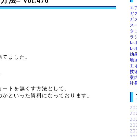
 Vol.476
エ
ガ
ガ
ス
タ
ラ
レ
レ
効
当てました。
地
工
技
”
案
社
ョートを無くす方法として、
のかといった資料になっております。
20
20
20
20
20
20