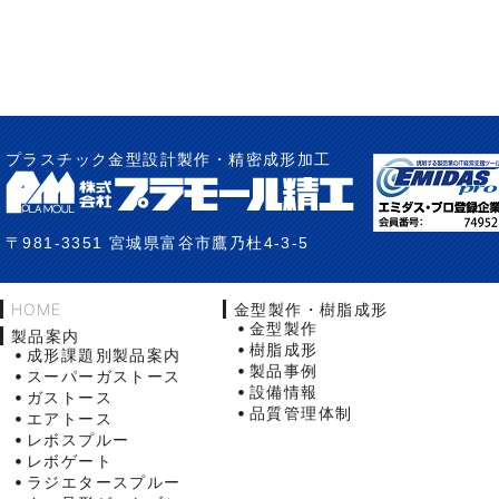
プラスチック金型設計製作・精密成形加工
〒981-3351 宮城県富谷市鷹乃杜4-3-5
HOME
金型製作・樹脂成形
金型製作
製品案内
樹脂成形
成形課題別製品案内
製品事例
スーパーガストース
設備情報
ガストース
品質管理体制
エアトース
レボスプルー
レボゲート
ラジエタースプルー