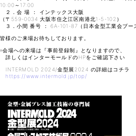
10:00～17:00
２．会 場 ： インテックス大阪
（〒559-0034 大阪市住之江区南港北1-5-102）
３．小間 番号 ： 6A-101-87（日本金型工業会ブ
皆様のご来場お待ちしております。
※会場への来場は『事前登録制』となりますので、
詳しくはインターモールドのHPをご確認下さい
INTERMOLD 2024/金型展2024 の詳細はコチラ
https://www.intermold.jp/top/