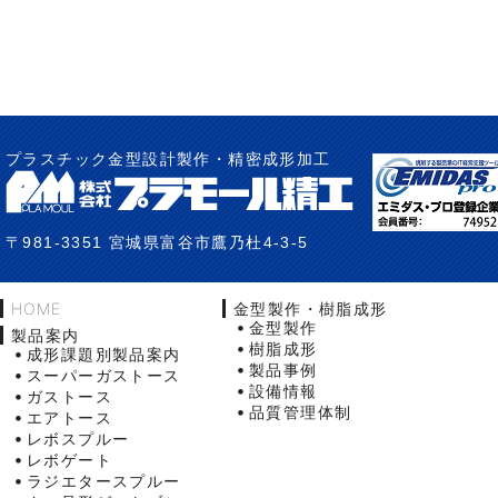
プラスチック金型設計製作・精密成形加工
〒981-3351 宮城県富谷市鷹乃杜4-3-5
HOME
金型製作・樹脂成形
金型製作
製品案内
樹脂成形
成形課題別製品案内
製品事例
スーパーガストース
設備情報
ガストース
品質管理体制
エアトース
レボスプルー
レボゲート
ラジエタースプルー