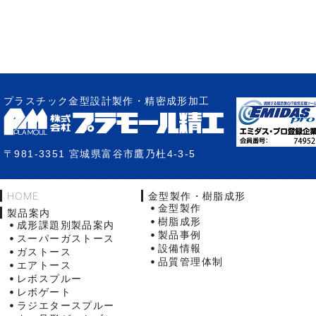
プラスチック金型設計製作・精密成形加工
〒981-3351 宮城県富谷市鷹乃杜4-3-5
HOME
金型製作・樹脂成形
金型製作
製品案内
樹脂成形
成形課題別製品案内
製品事例
スーパーガストース
設備情報
ガストース
品質管理体制
エアトース
レボスプルー
レボゲート
ラジエタースプルー