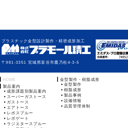
プラスチック金型設計製作・精密成形加工
〒981-3351 宮城県富谷市鷹乃杜4-3-5
HOME
金型製作・樹脂成形
金型製作
製品案内
樹脂成形
成形課題別製品案内
製品事例
スーパーガストース
設備情報
ガストース
品質管理体制
エアトース
レボスプルー
レボゲート
ラジエタースプルー