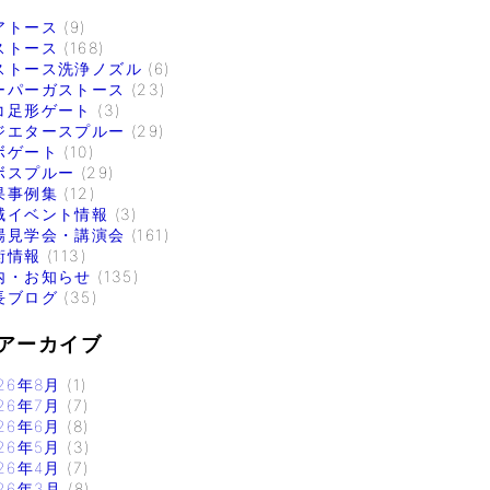
アトース
(9)
ストース
(168)
ストース洗浄ノズル
(6)
ーパーガストース
(23)
コ足形ゲート
(3)
ジエタースプルー
(29)
ボゲート
(10)
ボスプルー
(29)
果事例集
(12)
域イベント情報
(3)
場見学会・講演会
(161)
術情報
(113)
内・お知らせ
(135)
長ブログ
(35)
アーカイブ
26年8月
(1)
26年7月
(7)
26年6月
(8)
26年5月
(3)
26年4月
(7)
26年3月
(8)