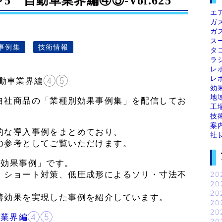
～5 自動車業界編④⑤-Vol.625
エ
ガ
ガ
ス
事例集
技術情報
タ
ラ
レ
レ
 自動車業界編④⑤
効
地
自社商品の「業種別効果事例集」を配信してお
工
技
案
的な導入事例をまとめており、
社
の参考としてご覧いただけます。
引効果事例」です。
、ショート対策、低圧成形によるソリ・寸法不
20
20
20
善効果を実現した事例を紹介しています。
20
20
動車業界編④⑤
20