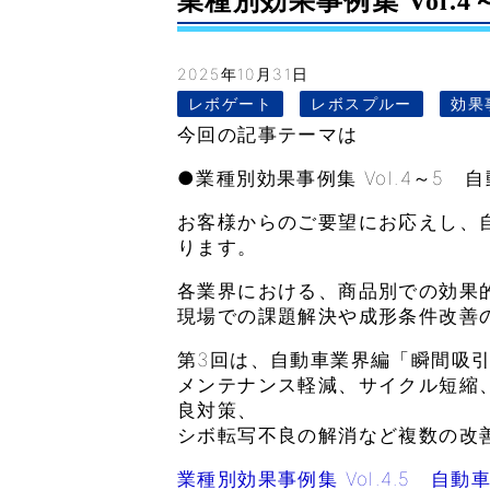
業種別効果事例集 Vol.4
2025年10月31日
レボゲート
レボスプルー
効果
今回の記事テーマは
●業種別効果事例集 Vol.4～5
お客様からのご要望にお応えし、
ります。
各業界における、商品別での効果
現場での課題解決や成形条件改善
第3回は、自動車業界編「瞬間吸
メンテナンス軽減、サイクル短縮
良対策、
シボ転写不良の解消など複数の改
業種別効果事例集 Vol.4.5 自