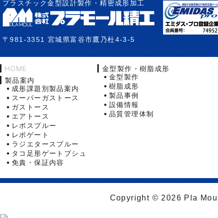
プラスチック金型設計製作・精密成形加工
〒981-3351 宮城県富谷市鷹乃杜4-3-5
HOME
金型製作・樹脂成形
金型製作
製品案内
樹脂成形
成形課題別製品案内
製品事例
スーパーガストース
設備情報
ガストース
品質管理体制
エアトース
レボスプルー
レボゲート
ラジエタースプルー
タコ足形ゲートブシュ
免責・保証内容
Copyright © 2026 Pla Moul 