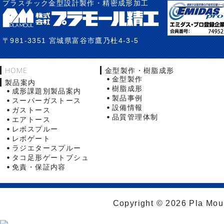
プラスチック金型設計製作・精密成形加工
〒981-3351 宮城県富谷市鷹乃杜4-3-5
HOME
金型製作・樹脂成形
金型製作
製品案内
樹脂成形
成形課題別製品案内
製品事例
スーパーガストース
設備情報
ガストース
品質管理体制
エアトース
レボスプルー
レボゲート
ラジエタースプルー
タコ足形ゲートブシュ
免責・保証内容
Copyright © 2026 Pla Moul 