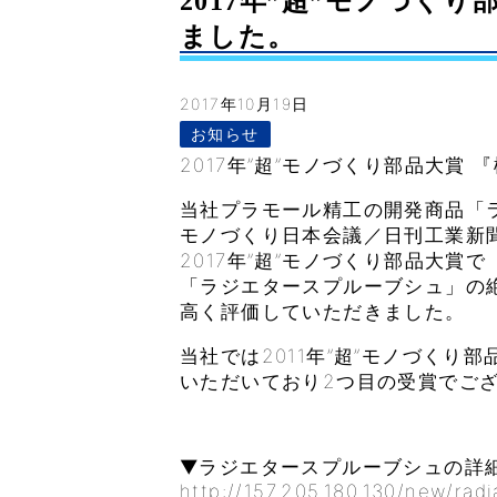
2017年”超”モノづく
ました。
2017年10月19日
お知らせ
2017年”超”モノづくり部品大賞
当社プラモール精工の開発商品「
モノづくり日本会議／日刊工業新
2017年”超”モノづくり部品大賞
「ラジエタースプルーブシュ」の
高く評価していただきました。
当社では2011年”超”モノづく
いただいており2つ目の受賞でご
▼ラジエタースプルーブシュの詳
http://157.205.180.130/new/radi