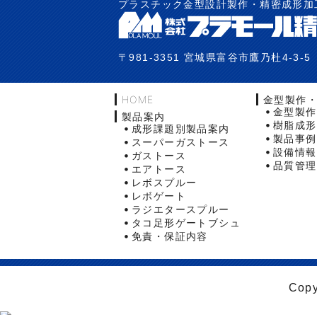
プラスチック金型設計製作・精密成形加
〒981-3351 宮城県富谷市鷹乃杜4-3-5
HOME
金型製作
金型製作
製品案内
樹脂成形
成形課題別製品案内
製品事例
スーパーガストース
設備情報
ガストース
品質管理
エアトース
レボスプルー
レボゲート
ラジエタースプルー
タコ足形ゲートブシュ
免責・保証内容
Copy