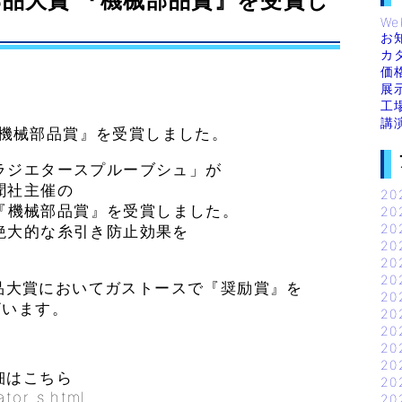
り部品大賞 『機械部品賞』を受賞し
We
お
カ
価
展
工
講
 『機械部品賞』を受賞しました。
ラジエタースプルーブシュ」が
聞社主催の
20
で『機械部品賞』を受賞しました。
20
20
絶大的な糸引き防止効果を
20
20
20
り部品大賞においてガストースで『奨励賞』を
20
ざいます。
20
20
20
20
細はこちら
20
ator_s.html
20