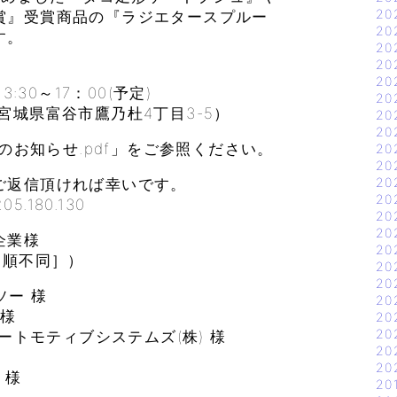
20
賞』受賞商品の『ラジエタースプルー
20
す。
20
20
】
20
30～17：00(予定)
20
城県富谷市鷹乃杜4丁目3-5）
20
20
会のお知らせ.pdf」をご参照ください。
20
20
20
ご返信頂ければ幸いです。
20
.180.130
20
20
企業様
20
［順不同］）
20
20
ソー 様
20
 様
20
20
オートモティブシステムズ(株) 様
20
20
 様
20