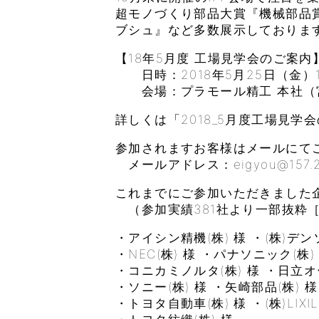
超モノづくり部品大賞『機械部品
ブシュ』など多数展示しておりま
【18年5月度 工場見学会のご案内
日時：2018年5月25日（金）13:
会場：プラモール精工 本社（宮
詳しくは「2018_5月度工場見学
参加されますお客様はメールにて
メールアドレス：eigyou@157.205
これまでにご参加いただきました
（参加実績381社より一部抜粋
・アイシン精機(株) 様 ・(株)デン
・NEC(株) 様 ・パナソニック(株)
・コニカミノルタ(株) 様 ・日立
・ソニー(株) 様 ・矢崎部品(株) 様
・トヨタ自動車(株) 様 ・(株)LIXIL