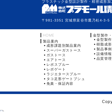
プラスチック金型設計製作・精密成形加
〒981-3351 宮城県富谷市鷹乃杜4-3-5
HOME
金型製作
金型製作
製品案内
樹脂成形
成形課題別製品案内
製品事例
スーパーガストース
設備情報
ガストース
品質管理
エアトース
レボスプルー
レボゲート
ラジエタースプルー
タコ足形ゲートブシュ
免責・保証内容
Copy