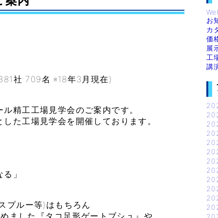
ご案内
We
お
カ
価
展
工
講
社 709名 ※18年3月現在)
20
ール精工工場見学会のご案内です。
20
とした工場見学会を開催しております。
20
20
20
20
20
20
なる」
20
20
20
スプルー等)はもちろん
20
を集めました『タコ足形ゲートブシュ』や
20