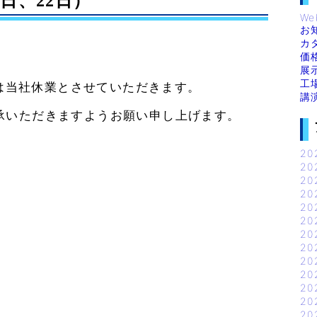
日、22日）
We
お
カ
価
展
工
は当社休業とさせていただきます。
講
承いただきますようお願い申し上げます。
20
20
20
20
20
20
20
20
20
20
20
20
20