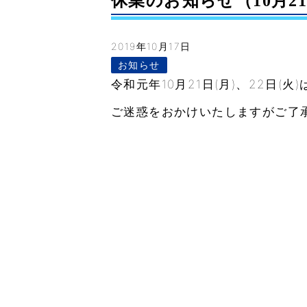
休業のお知らせ（10月21
2019年10月17日
お知らせ
令和元年
10
月
21
日
(
月
)
、
22
日
(
火
)
ご迷惑をおかけいたしますがご了