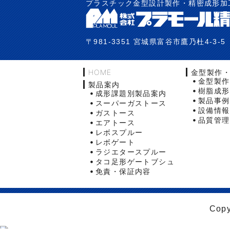
プラスチック金型設計製作・精密成形加
〒981-3351 宮城県富谷市鷹乃杜4-3-5
HOME
金型製作
金型製作
製品案内
樹脂成形
成形課題別製品案内
製品事例
スーパーガストース
設備情報
ガストース
品質管理
エアトース
レボスプルー
レボゲート
ラジエタースプルー
タコ足形ゲートブシュ
免責・保証内容
Copy