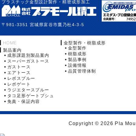
プラスチック金型設計製作・精密成形加工
〒981-3351 宮城県富谷市鷹乃杜4-3-5
HOME
金型製作・樹脂成形
金型製作
製品案内
樹脂成形
成形課題別製品案内
製品事例
スーパーガストース
設備情報
ガストース
品質管理体制
エアトース
レボスプルー
レボゲート
ラジエタースプルー
タコ足形ゲートブシュ
免責・保証内容
Copyright © 2026 Pla Moul 