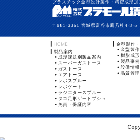
プラスチック金型設計製作・精密成形加
〒981-3351 宮城県富谷市鷹乃杜4-3-5
HOME
金型製作
金型製作
製品案内
樹脂成形
成形課題別製品案内
製品事例
スーパーガストース
設備情報
ガストース
品質管理
エアトース
レボスプルー
レボゲート
ラジエタースプルー
タコ足形ゲートブシュ
免責・保証内容
Copy