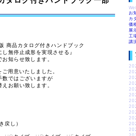
 商品カタログ付きハンドブック一部
We
お
カ
価
展
工
講
2版 商品カタログ付きハンドブック
にし無停止成形を実現させる』
でお知らせ致します。
20
をご用意いたしました。
20
20
手数ではございますが
20
替えお願い致します。
20
20
20
20
20
20
焼き戻し）
20
20
20