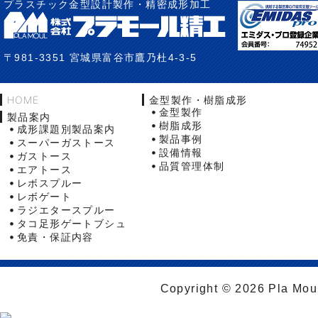
プラスチック金型設計製作・精密成形加工
〒981-3351 宮城県富谷市鷹乃杜4-3-5
HOME
金型製作・樹脂成形
金型製作
製品案内
樹脂成形
成形課題別製品案内
製品事例
スーパーガストース
設備情報
ガストース
品質管理体制
エアトース
レボスプルー
レボゲート
ラジエタースプルー
タコ足形ゲートブシュ
免責・保証内容
Copyright © 2026 Pla Moul 