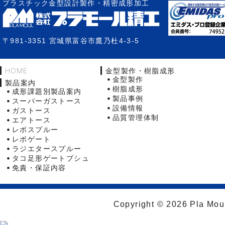
プラスチック金型設計製作・精密成形加工
〒981-3351 宮城県富谷市鷹乃杜4-3-5
HOME
金型製作・樹脂成形
金型製作
製品案内
樹脂成形
成形課題別製品案内
製品事例
スーパーガストース
設備情報
ガストース
品質管理体制
エアトース
レボスプルー
レボゲート
ラジエタースプルー
タコ足形ゲートブシュ
免責・保証内容
Copyright © 2026 Pla Moul 