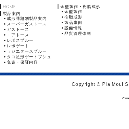
HOME
金型製作・樹脂成形
金型製作
製品案内
樹脂成形
成形課題別製品案内
製品事例
スーパーガストース
設備情報
ガストース
品質管理体制
エアトース
レボスプルー
レボゲート
ラジエタースプルー
タコ足形ゲートブシュ
免責・保証内容
Copyright © Pla Moul Se