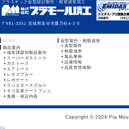
プラスチック金型設計製作・精密成形加工
〒981-3351 宮城県富谷市鷹乃杜4-3-5
HOME
金型製作・樹脂成形
金型製作
製品案内
樹脂成形
成形課題別製品案内
製品事例
スーパーガストース
設備情報
ガストース
品質管理体制
エアトース
レボスプルー
レボゲート
ラジエタースプルー
タコ足形ゲートブシュ
免責・保証内容
Copyright © 2026 Pla Moul 