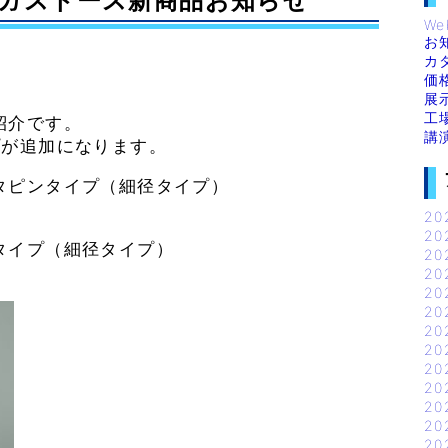
ガストース新商品お知らせ
We
お
カ
価
展
工
紹介です。
講
プが追加になります。
タピンタイプ（細径タイプ）
20
20
タイプ（細径タイプ）
20
20
20
20
20
20
20
20
20
20
20