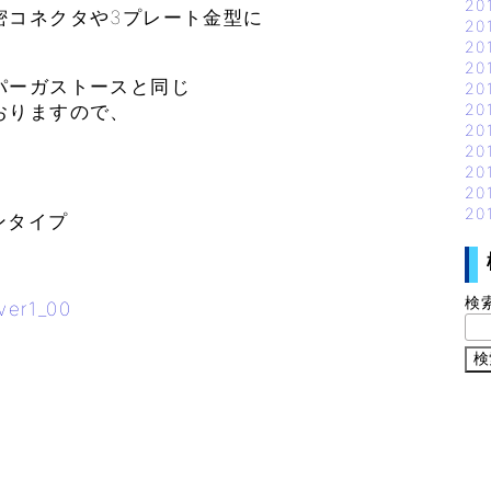
20
密コネクタや3プレート金型に
20
。
20
20
パーガストースと同じ
20
20
おりますので、
20
20
20
20
20
ンタイプ
検
r1_00