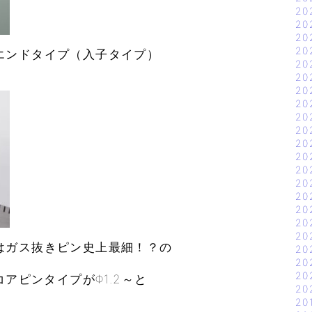
20
20
20
20
エンドタイプ（入子タイプ）
20
20
20
20
20
20
20
20
20
20
20
20
20
20
はガス抜きピン史上最細！？の
20
20
20
コアピンタイプがΦ1.2～と
20
20