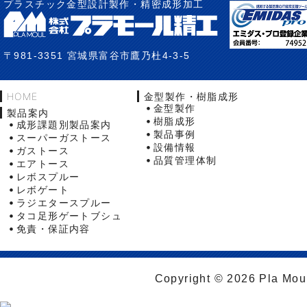
プラスチック金型設計製作・精密成形加工
〒981-3351 宮城県富谷市鷹乃杜4-3-5
HOME
金型製作・樹脂成形
金型製作
製品案内
樹脂成形
成形課題別製品案内
製品事例
スーパーガストース
設備情報
ガストース
品質管理体制
エアトース
レボスプルー
レボゲート
ラジエタースプルー
タコ足形ゲートブシュ
免責・保証内容
Copyright © 2026 Pla Moul 