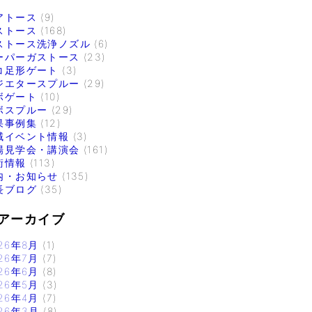
アトース
(9)
ストース
(168)
ストース洗浄ノズル
(6)
ーパーガストース
(23)
コ足形ゲート
(3)
ジエタースプルー
(29)
ボゲート
(10)
ボスプルー
(29)
果事例集
(12)
域イベント情報
(3)
場見学会・講演会
(161)
術情報
(113)
内・お知らせ
(135)
長ブログ
(35)
アーカイブ
26年8月
(1)
26年7月
(7)
26年6月
(8)
26年5月
(3)
26年4月
(7)
26年3月
(8)