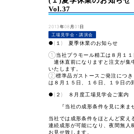
(１)夏季休業のお知らせ
Vol.37
2013年08月01日
工場見学会・講演会
●(１) 夏季休業のお知らせ
①当社プラモール精工は８月１１
連休直前になりますと注文が集中
いたします。
②標準品ガストースご発注につき
は８月１５日、１６日、１９日の
●(２) ８月度工場見学会ご案内
『当社の成形条件を見に来ま
当社では成形条件をほとんど変え
連続成形が可能になり、夜間無人
お見せ致します。