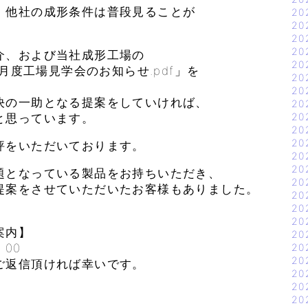
。他社の成形条件は普段見ることが
20
20
！
20
20
介、および当社成形工場の
20
8月度工場見学会のお知らせ.pdf」を
20
20
決の一助となる提案をしていければ、
20
20
と思っています。
20
20
評をいただいております。
20
20
題となっている製品をお持ちいただき、
20
提案をさせていただいたお客様もありました。
20
。
20
20
案内】
20
：00
20
20
ご返信頂ければ幸いです。
20
20
20