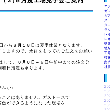
 (２)８月度工場見学会ご案内–
エ
ガ
ガ
ス
タ
ラ
レ
レ
効
日から８月１８日は夏季休業となります。
地
しますので、余裕をもってのご注文をお願い
工
技
まして、８月８日～９日午前中までの注文分
案
社
到着日指定も承ります。
20
せんか』
20
20
ることはありません。ガストースで
20
稼働ができるようになった現場を
20
20