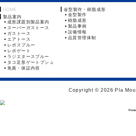
HOME
金型製作・樹脂成形
金型製作
製品案内
樹脂成形
成形課題別製品案内
製品事例
スーパーガストース
設備情報
ガストース
品質管理体制
エアトース
レボスプルー
レボゲート
ラジエタースプルー
タコ足形ゲートブシュ
免責・保証内容
Copyright © 2026 Pla Moul 