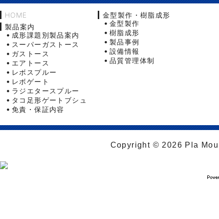
HOME
金型製作・樹脂成形
金型製作
製品案内
樹脂成形
成形課題別製品案内
製品事例
スーパーガストース
設備情報
ガストース
品質管理体制
エアトース
レボスプルー
レボゲート
ラジエタースプルー
タコ足形ゲートブシュ
免責・保証内容
Copyright © 2026 Pla Moul 