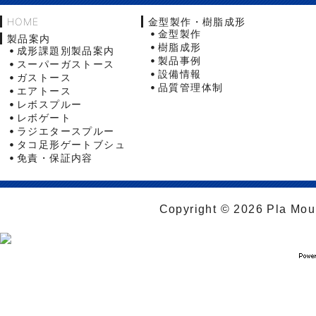
HOME
金型製作・樹脂成形
金型製作
製品案内
樹脂成形
成形課題別製品案内
製品事例
スーパーガストース
設備情報
ガストース
品質管理体制
エアトース
レボスプルー
レボゲート
ラジエタースプルー
タコ足形ゲートブシュ
免責・保証内容
Copyright © 2026 Pla Moul 