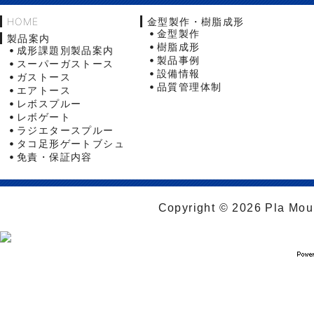
HOME
金型製作・樹脂成形
金型製作
製品案内
樹脂成形
成形課題別製品案内
製品事例
スーパーガストース
設備情報
ガストース
品質管理体制
エアトース
レボスプルー
レボゲート
ラジエタースプルー
タコ足形ゲートブシュ
免責・保証内容
Copyright © 2026 Pla Moul 