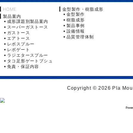
HOME
金型製作・樹脂成形
金型製作
製品案内
樹脂成形
成形課題別製品案内
製品事例
スーパーガストース
設備情報
ガストース
品質管理体制
エアトース
レボスプルー
レボゲート
ラジエタースプルー
タコ足形ゲートブシュ
免責・保証内容
Copyright © 2026 Pla Moul 