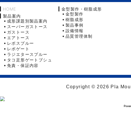
HOME
金型製作・樹脂成形
金型製作
製品案内
樹脂成形
成形課題別製品案内
製品事例
スーパーガストース
設備情報
ガストース
品質管理体制
エアトース
レボスプルー
レボゲート
ラジエタースプルー
タコ足形ゲートブシュ
免責・保証内容
Copyright © 2026 Pla Moul 