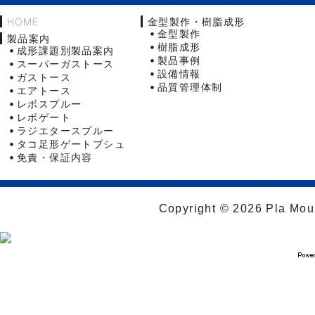
HOME
金型製作・樹脂成形
金型製作
製品案内
樹脂成形
成形課題別製品案内
製品事例
スーパーガストース
設備情報
ガストース
品質管理体制
エアトース
レボスプルー
レボゲート
ラジエタースプルー
タコ足形ゲートブシュ
免責・保証内容
Copyright © 2026 Pla Moul 