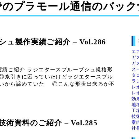
でのプラモール通信のバック
製作実績ご紹介 – Vol.286
エ
ガ
ガ
ス
実績ご紹介 ラジエタースプルーブシュ規格形
タ
◎糸引きに困っていたけどラジエタースプル
ラ
いから諦めていた ◎こんな形状出来るか不
レ
レ
効
地
工
技
資料のご紹介 – Vol.285
案
社