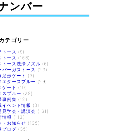
ナンバー
カテゴリー
アトース
(9)
ストース
(168)
ストース洗浄ノズル
(6)
ーパーガストース
(23)
コ足形ゲート
(3)
ジエタースプルー
(29)
ボゲート
(10)
ボスプルー
(29)
果事例集
(12)
域イベント情報
(3)
場見学会・講演会
(161)
術情報
(113)
内・お知らせ
(135)
長ブログ
(35)