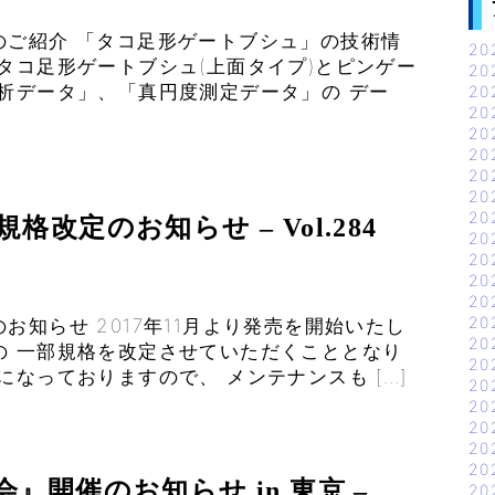
のご紹介 「タコ足形ゲートブシュ」の技術情
20
タコ足形ゲートブシュ(上面タイプ)とピンゲー
20
析データ」、「真円度測定データ」の デー
20
20
20
20
20
20
20
改定のお知らせ – Vol.284
20
20
20
20
20
知らせ 2017年11月より発売を開始いたし
20
の 一部規格を改定させていただくこととなり
20
なっておりますので、 メンテナンスも […]
20
20
20
20
20
』開催のお知らせ in 東京 –
20