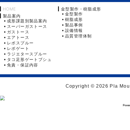
HOME
金型製作・樹脂成形
金型製作
製品案内
樹脂成形
成形課題別製品案内
製品事例
スーパーガストース
設備情報
ガストース
品質管理体制
エアトース
レボスプルー
レボゲート
ラジエタースプルー
タコ足形ゲートブシュ
免責・保証内容
Copyright © 2026 Pla Moul 