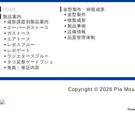
HOME
金型製作・樹脂成形
金型製作
製品案内
樹脂成形
成形課題別製品案内
製品事例
スーパーガストース
設備情報
ガストース
品質管理体制
エアトース
レボスプルー
レボゲート
ラジエタースプルー
タコ足形ゲートブシュ
免責・保証内容
Copyright © 2026 Pla Moul 