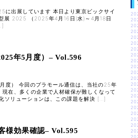
展 2025に出展しています 本日より東京ビックサイ
20
型展 2025 （2025年4月16日(水)～4月18日
20
]
20
20
20
20
20
20
年5月度）– Vol.596
20
20
20
20
20
5月度） 今回のプラモール通信は、当社の25年
20
。 現在、多くの企業で人材確保が難しくなって
20
化ソリューションは、この課題を解決 […]
20
20
20
20
20
効果確認– Vol.595
20
20