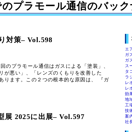
でのプラモール通信のバック
– Vol.598
エ
ガ
ガ
ス
今回のプラモール通信はガスによる「塗装」、
タ
ノリが悪い」、「レンズのくもりを改善した
ラ
あります。この２つの根本的な原因は、 『ガ
レ
レ
効
地
工
技
型展 2025に出展– Vol.597
案
社