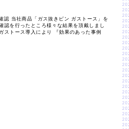
20
20
20
確認 当社商品「ガス抜きピン ガストース」を
20
果確認を行ったところ様々な結果を頂戴しまし
20
ガストース導入により 『効果のあった事例
20
20
20
20
20
20
20
20
20
20
20
20
20
20
20
20
20
20