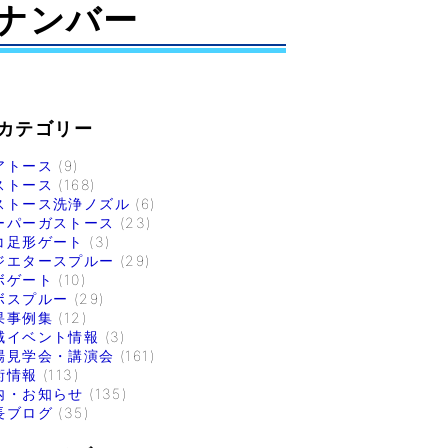
ナンバー
カテゴリー
アトース
(9)
ストース
(168)
ストース洗浄ノズル
(6)
ーパーガストース
(23)
コ足形ゲート
(3)
ジエタースプルー
(29)
ボゲート
(10)
ボスプルー
(29)
果事例集
(12)
域イベント情報
(3)
場見学会・講演会
(161)
術情報
(113)
内・お知らせ
(135)
長ブログ
(35)