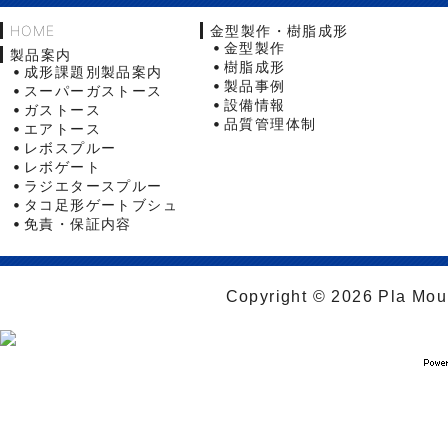
HOME
金型製作・樹脂成形
金型製作
製品案内
樹脂成形
成形課題別製品案内
製品事例
スーパーガストース
設備情報
ガストース
品質管理体制
エアトース
レボスプルー
レボゲート
ラジエタースプルー
タコ足形ゲートブシュ
免責・保証内容
Copyright © 2026 Pla Moul 