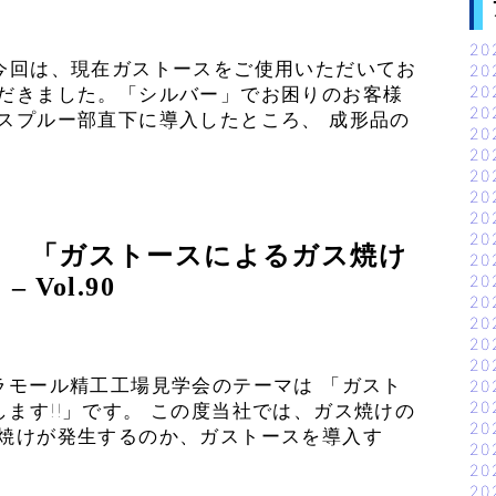
20
 今回は、現在ガストースをご使用いただいてお
20
20
ただきました。「シルバー」でお困りのお客様
20
スプルー部直下に導入したところ、 成形品の
20
20
20
20
20
20
内 「ガストースによるガス焼け
20
20
Vol.90
20
20
20
20
ラモール精工工場見学会のテーマは 「ガスト
20
20
ます!!」です。 この度当社では、ガス焼けの
20
ス焼けが発生するのか、ガストースを導入す
20
20
20