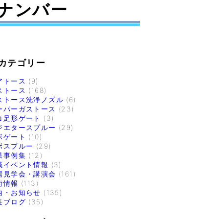
ナンバー
カテゴリー
アトース
(9)
ストース
(168)
ストース洗浄ノズル
(6)
ーパーガストース
(23)
コ足形ゲート
(3)
ジエタースプルー
(29)
ボゲート
(10)
ボスプルー
(29)
果事例集
(12)
域イベント情報
(3)
場見学会・講演会
(161)
術情報
(113)
内・お知らせ
(135)
長ブログ
(35)