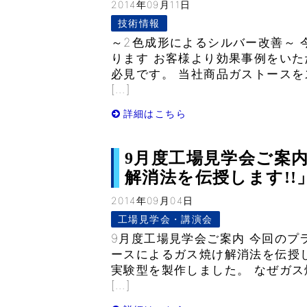
2014年09月11日
技術情報
～2色成形によるシルバー改善～
ります お客様より効果事例をい
必見です。 当社商品ガストースを
[…]
詳細はこちら
9月度工場見学会ご案
解消法を伝授します!!」– 
2014年09月04日
工場見学会・講演会
9月度工場見学会ご案内 今回のプ
ースによるガス焼け解消法を伝授し
実験型を製作しました。 なぜガ
[…]