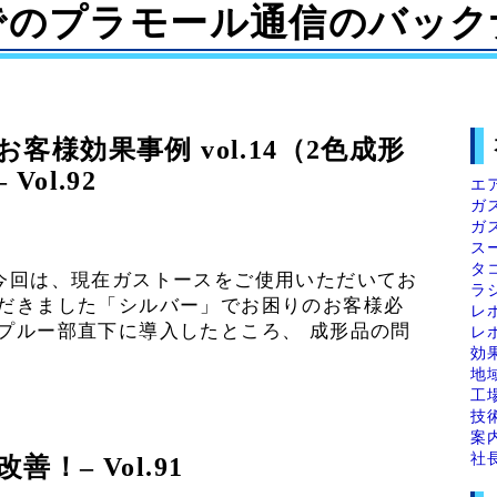
でのプラモール通信のバック
様効果事例 vol.14（2色成形
ol.92
エ
ガ
ガ
ス
タ
 今回は、現在ガストースをご使用いただいてお
ラ
ただきました「シルバー」でお困りのお客様必
レ
プルー部直下に導入したところ、 成形品の問
レ
効
地
工
技
案
社
！– Vol.91