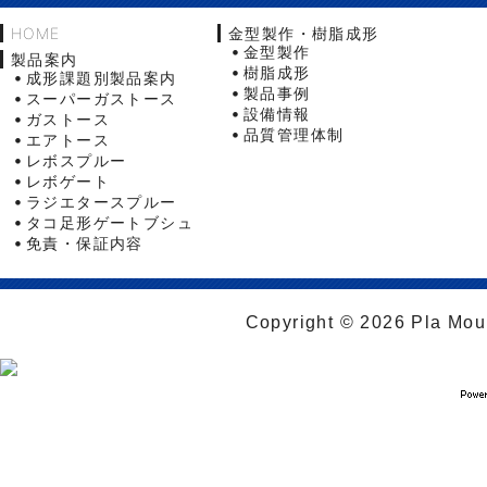
HOME
金型製作・樹脂成形
金型製作
製品案内
樹脂成形
成形課題別製品案内
製品事例
スーパーガストース
設備情報
ガストース
品質管理体制
エアトース
レボスプルー
レボゲート
ラジエタースプルー
タコ足形ゲートブシュ
免責・保証内容
Copyright © 2026 Pla Moul 