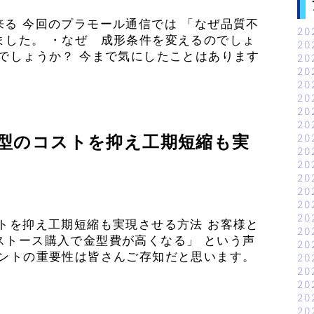
る 今回のプラモール通信では 「なぜ品質不
20
ました。 ・なぜ 成形条件を変えるのでしょ
20
でしょうか？ 今まで気にしたことはあります
20
20
20
20
20
20
20
型のコストを抑え工期短縮も実
20
20
20
20
20
20
トを抑え工期短縮も実現させる方法 お客様と
20
ストース購入で金型費が高くなる」 という声
20
ベントの重要性は皆さんご存知だと思います。
20
20
20
20
20