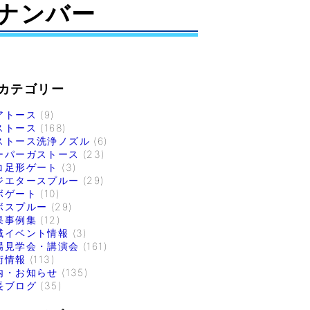
ナンバー
カテゴリー
アトース
(9)
ストース
(168)
ストース洗浄ノズル
(6)
ーパーガストース
(23)
コ足形ゲート
(3)
ジエタースプルー
(29)
ボゲート
(10)
ボスプルー
(29)
果事例集
(12)
域イベント情報
(3)
場見学会・講演会
(161)
術情報
(113)
内・お知らせ
(135)
長ブログ
(35)