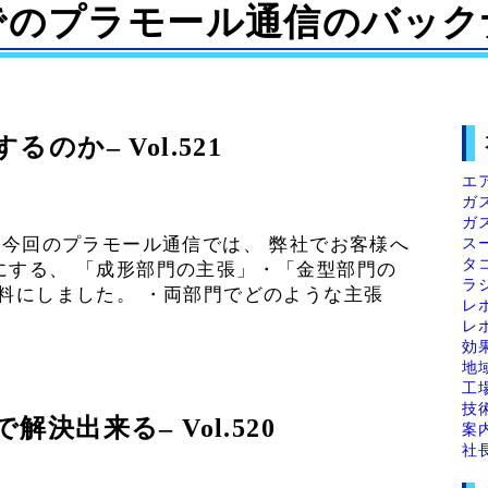
でのプラモール通信のバック
か– Vol.521
エ
ガ
ガ
ス
 今回のプラモール通信では、 弊社でお客様へ
タ
にする、 「成形部門の主張」・「金型部門の
ラ
料にしました。 ・両部門でどのような主張
レ
レ
効
地
工
技
決出来る– Vol.520
案
社