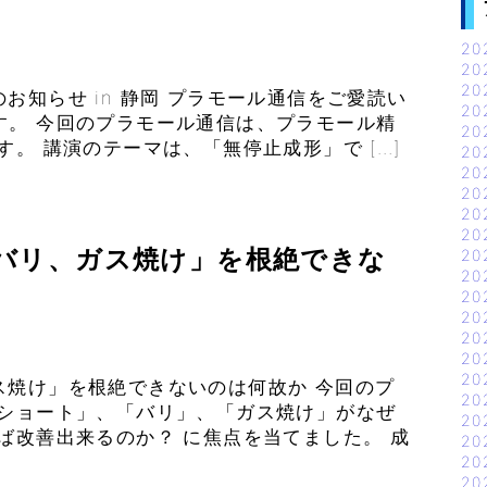
20
20
20
お知らせ in 静岡 プラモール通信をご愛読い
20
す。 今回のプラモール通信は、プラモール精
20
。 講演のテーマは、「無停止成形」で […]
20
20
20
20
20
バリ、ガス焼け」を根絶できな
20
20
20
20
20
20
20
ス焼け」を根絶できないのは何故か 今回のプ
20
「ショート」、「バリ」、「ガス焼け」がなぜ
20
ば改善出来るのか？ に焦点を当てました。 成
20
20
20