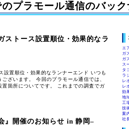
でのプラモール通信のバック
ガストース設置順位・効果的なラ
エ
ガ
ガ
ス
タ
ス設置順位・効果的なランナーエンド いつも
ラ
うございます。 今回のプラモール通信では、
レ
設置箇所についてです。 これまでの調査でガ
レ
効
地
工
技
案
社
』開催のお知らせ in 静岡–