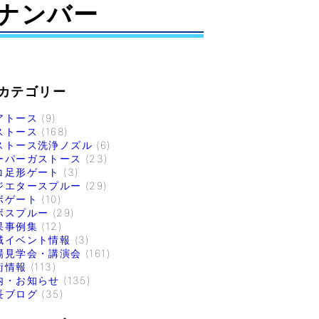
ナンバー
カテゴリー
アトース
(9)
ストース
(168)
ストース洗浄ノズル
(6)
ーパーガストース
(23)
コ足形ゲート
(3)
ジエタースプルー
(29)
ボゲート
(10)
ボスプルー
(29)
果事例集
(12)
域イベント情報
(3)
場見学会・講演会
(161)
術情報
(113)
内・お知らせ
(135)
長ブログ
(35)