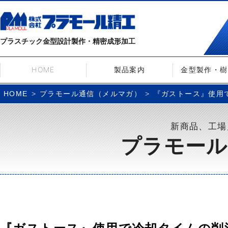
プラスチック金型設計製作・精密成形加工
HOME
製品案内
金型製作・樹
プラモール通信（メルマガ）
『ガストース』使用で
HOME
新商品、工場
プラモール