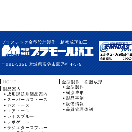
プラスチック金型設計製作・精密成形加工
〒981-3351 宮城県富谷市鷹乃杜4-3-5
HOME
金型製作・樹脂成形
金型製作
製品案内
樹脂成形
成形課題別製品案内
製品事例
スーパーガストース
設備情報
ガストース
品質管理体制
エアトース
レボスプルー
レボゲート
ラジエタースプルー