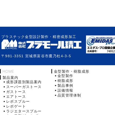
プラスチック金型設計製作・精密成形加工
〒981-3351 宮城県富谷市鷹乃杜4-3-5
HOME
金型製作・樹脂成形
金型製作
製品案内
樹脂成形
成形課題別製品案内
製品事例
スーパーガストース
設備情報
ガストース
品質管理体制
エアトース
レボスプルー
レボゲート
ラジエタースプルー