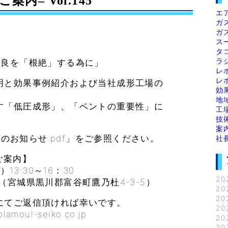
案内– Vol.145
エ
ガ
ガ
ス
タ
ラ
不良を「根絶」する為に」
レ
レ
明と効果事例紹介および当社成形工場の
効
地
す「低圧成形」、「ベントの重要性」に
工
技
案
会のお知らせ.pdf」をご参照ください。
社
ご案内】
3:30～16：30
20
城県黒川郡富谷町鷹乃杜4-3-5）
20
20
てご返信頂ければ幸いです。
20
l-seiko.co.jp
20
20