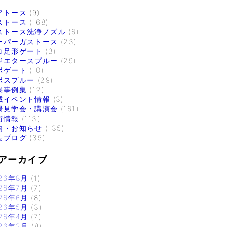
アトース
(9)
ストース
(168)
ストース洗浄ノズル
(6)
ーパーガストース
(23)
コ足形ゲート
(3)
ジエタースプルー
(29)
ボゲート
(10)
ボスプルー
(29)
果事例集
(12)
域イベント情報
(3)
場見学会・講演会
(161)
術情報
(113)
内・お知らせ
(135)
長ブログ
(35)
アーカイブ
26年8月
(1)
26年7月
(7)
26年6月
(8)
26年5月
(3)
26年4月
(7)
26年3月
(8)